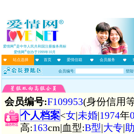
®
爱情网
是中华人民共和国注册服务商标
®
爱情网
创办于1999年10月
站点选择
首页
爱情信箱
会员服务
会员编号:
登陆
会员编号:
F109953
(身份信用等
个人档案
<
女
|
未婚
|
1974
年
高:
163
cm|血型:
B型
|
大专
|
助