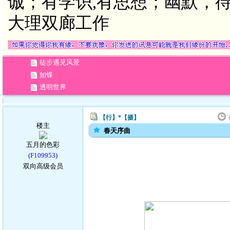
诚；有学识,有思想；幽默，待
大理双廊工作
徒步遇见风景
如蝶
透明世界
【行】*【摄】
楼主
春天序曲
五月的色彩
(F109953)
双向高级会员