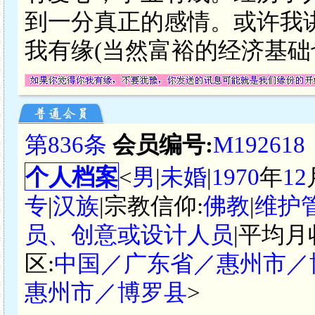
到一分真正的感情。或许我
我有缘(当然富裕的经济基础
第836条
会员编号:
M192618
个人档案
<
男
|
未婚
|
1970
年
12
专
|
汉族
|宗教信仰:
佛教
|
维护
员、创意或设计人员
|平均月
区:
中国／广东省／惠州市／
惠州市／博罗县
>