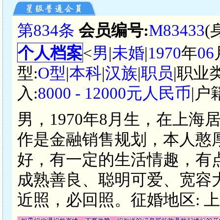
第834条
会员编号:
M83433
(
个人档案
<
男
|
未婚
|
1970
年
06
型:
O型
|
本科
|
汉族
|
职员
|职业
入:
8000 - 12000元人民币
|户
男，1970年8月生，在上海
作是金融销售规划，本人憨
好，有一定的生活情趣，有
成熟善良、聪明可爱、宽容
近照，必回照。征婚地区: 