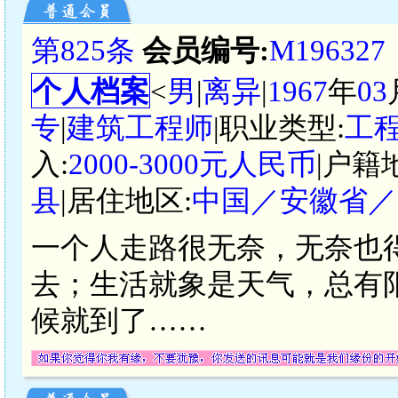
第825条
会员编号:
M196327
个人档案
<
男
|
离异
|
1967
年
03
专
|
建筑工程师
|职业类型:
工
入:
2000-3000元人民币
|户籍
县
|居住地区:
中国／安徽省／
一个人走路很无奈，无奈也
去；生活就象是天气，总有
候就到了……