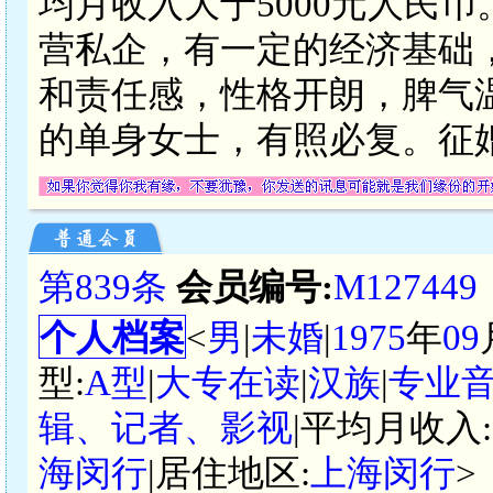
均月收入大于5000元人民
营私企，有一定的经济基础
和责任感，性格开朗，脾气
的单身女士，有照必复。征婚
第839条
会员编号:
M127449
个人档案
<
男
|
未婚
|
1975
年
09
型:
A型
|
大专在读
|
汉族
|
专业
辑、记者、影视
|平均月收入:
海闵行
|居住地区:
上海闵行
>