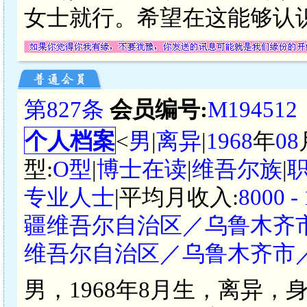
女士就行。希望在这能够认
第827条
会员编号:
M194512
个人档案
<
男
|
离异
|
1968
年
08
型:
O型
|
博士在读
|
维吾尔族
|
专业人士
|平均月收入:
8000 
疆维吾尔自治区／乌鲁木齐
维吾尔自治区／乌鲁木齐市
男，1968年8月生，离异，