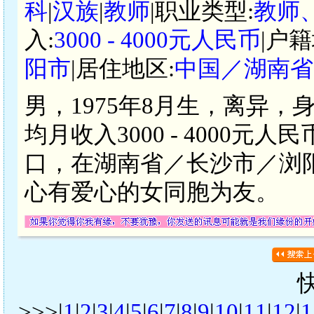
科
|
汉族
|
教师
|职业类型:
教师
入:
3000 - 4000元人民币
|户籍
阳市
|居住地区:
中国／湖南省
男，1975年8月生，离异，
均月收入3000 - 4000
口，在湖南省／长沙市／浏
心有爱心的女同胞为友。
>>>|
1
|
2
|
3
|
4
|
5
|
6
|
7
|
8
|
9
|
10
|
11
|
12
|
1