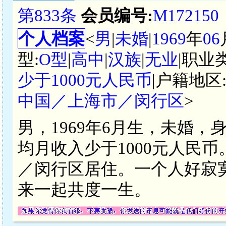
第833条
会员编号:
M172150
个人档案
<
男
|
未婚
|
1969
年
06
型:
O型
|
高中
|
汉族
|
无业
|职业
少于1000元人民币
|户籍地区
中国／上海市／闵行区
>
男，1969年6月生，未婚，
均月收入少于1000元人民
／闵行区居住。一个人好寂
来一起共度一生。