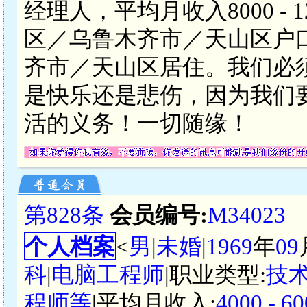
经理人，平均月收入8000 -
区／乌鲁木齐市／天山区户
齐市／天山区居住。我们必
是快乐还是悲伤，因为我们
活的义务！一切随缘！
第828条
会员编号:
M34023
个人档案
<
男
|
未婚
|
1969
年
09
科
|
电脑工程师
|职业类型:
技
程师等
|平均月收入:
4000 -