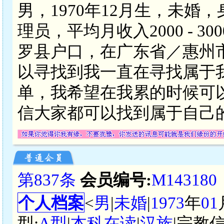
男，1970年12月生，未婚
理员，平均月收入2000 - 
罗县户口，在广东省／惠州
以寻找到我一直在寻找属于
单，我希望在我累的时候可
信大家都可以找到属于自己
第837条
会员编号:
M143180
个人档案
<
男
|
未婚
|
1973
年
01
型:
A型
|
本科在读
|
汉族
|宗教信