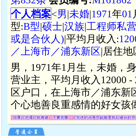
个人档案
<
男
|
未婚
|
1971
年
01
型:
B型
|
硕士
|
汉族
|
工程师私
或是合伙人)
|平均月收入:
12
／上海市／浦东新区
|居住地
男，1971年1月生，未婚，
营业主，平均月收入12000 
区户口，在上海市／浦东新
个心地善良重感情的好女孩