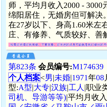
师，平均月收入2000 - 3
绵阳居住，无婚房但可解决
在27岁以下、身高1.60米
庄、有修养、气质较好、善解
第823条
会员编号:
M174639
个人档案
<
男
|
未婚
|
1971
年
08
型:
A型
|
大专
|
汉族
|
工人
|职业
司机、导游等等)
|平均月收入
国／安徽省／马鞍山市／雨