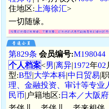
住地区:
上海徐汇
>
一切随缘。
第829条
会员编号:
M198044
个人档案
<
男
|
离异
|
1972
年
02
型:
B型
|
大学本科
|
中日贸易
|
理、金融投资、审计等专业
民币
|户籍地区:
日本／大阪府
老伴儿，老伴儿，老来相伴