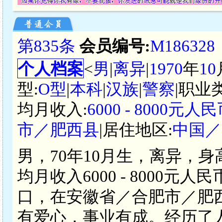
第835条
会员编号:
M186328
个人档案
<
男
|
离异
|
1970
年
10
型:
O型
|
本科
|
汉族
|
警察
|职业
均月收入:
6000 - 8000元人
市／肥西县
|居住地区:
中国／
男，70年10月生，离异，身
均月收入6000 - 8000
口，在安徽省／合肥市／肥
有爱心，事业有成。经历了