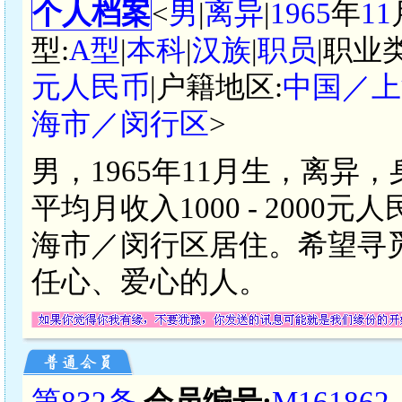
个人档案
<
男
|
离异
|
1965
年
11
型:
A型
|
本科
|
汉族
|
职员
|职业
元人民币
|户籍地区:
中国／上
海市／闵行区
>
男，1965年11月生，离异
平均月收入1000 - 200
海市／闵行区居住。希望寻
任心、爱心的人。
第832条
会员编号:
M161862