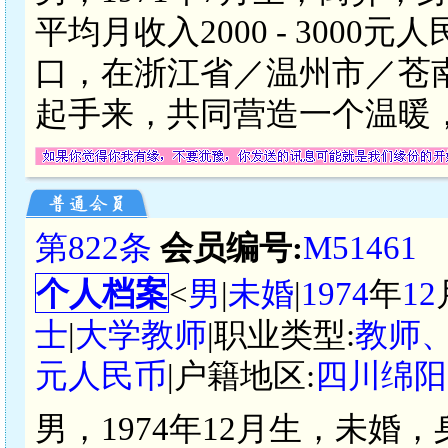
平均月收入2000 - 300
口，在浙江省／温州市／苍
起手来，共同营造一个温暖
第822条
会员编号:
M51461
个人档案
<
男
|
未婚
|
1974
年
12
士
|
大学教师
|职业类型:
教师
元人民币
|户籍地区:
四川绵阳
男，1974年12月生，未婚