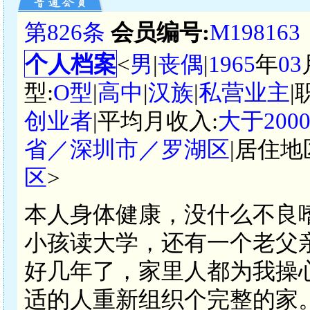
第826条
会员编号:
M198163
个人档案
<
男
|
丧偶
|
1965
年
03
型:
O型
|
高中
|
汉族
|
私营业主
|
创业者
|平均月收入:
大于200
省／深圳市／罗湖区
|居住地
区
>
本人身体健康，没什么不良
小孩读大学，还有一个老父
好几年了，家里人都为我操
适的人重新组织个完整的家