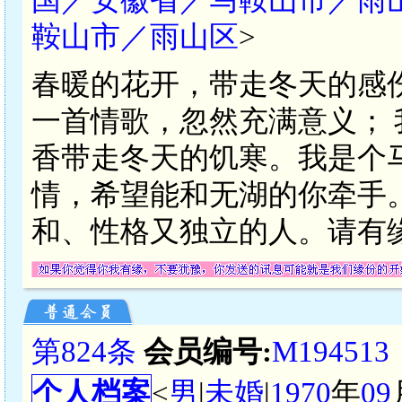
鞍山市／雨山区
>
春暖的花开，带走冬天的感伤
一首情歌，忽然充满意义； 
香带走冬天的饥寒。我是个
情，希望能和无湖的你牵手
和、性格又独立的人。请有
第824条
会员编号:
M194513
个人档案
<
男
|
未婚
|
1970
年
09