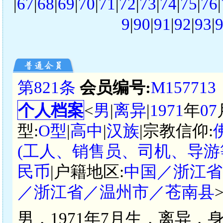
|
67
|
68
|
69
|
70
|
71
|
72
|
73
|
74
|
75
|
76
|
9
|
90
|
91
|
92
|
93
|
第821条
会员编号:
M157713
个人档案
<
男
|
离异
|
1971
年
07
型:
O型
|
高中
|
汉族
|宗教信仰:
(工人、销售员、司机、导游
民币
|户籍地区:
中国／浙江省
／浙江省／温州市／苍南县
男，1971年7月生，离异，