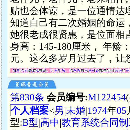
贴也会体谅，是一位通情达
知道自己有二次婚姻的命运
她很老成很贤惠，是位面相吉
身高：145-180厘米， 年龄：3
元。这么多岁月过去了，让
第830条
会员编号:
M122454
个人档案
<
男
|
未婚
|
1974
年
05
型:
B型
|
高中
|
教育系统合同制