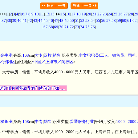
>>|
1
|
2
|
3
|
4
|
5
|
6
|
7
|
8
|
9
|
10
|
11
|
12
|
13
|
14
|
15
|
16
|
17
|
18
|
19
|
20
|
21
|
22
|
23
|
24
|
25
|
26
|
27
|
28
|
2
6
|
37
|
38
|
39
|
40
|
41
|
42
|
43
|
44
|
45
|
46
|
47
|
48
|
49
|
50
|
51
|
52
|
53
|
54
|
55
|
56
|
57
|
58
|
59
|
60
|
61
|
62
|
|
67
|
68
|
69
|
70
|
71
|
72
|
73
|
74
|
75
|
76
|
|
金牛座
|身高:
163
cm|
大专
|
汉族
|
销售
|职业类型:
非文职职员(工人、销售员、司机
／浔阳区
|居住地区:
中国／上海市／闵行区
>
米，大专学历，销售，平均月收入4000 - 6000元人民币。江西省／九江市／
|
双鱼座
|身高:
158
cm|
中专
|
销售
|职业类型:
普通服务行业
|平均月收入:
1000 - 20
米，中专学历，销售，平均月收入1000 - 2000元人民币。上海户口，在上海居