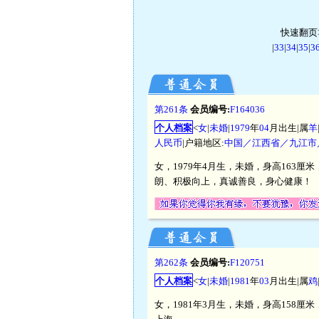
快速翻页>
|
33
|
34
|
35
|
3
第261条
会员编号:
F164036
个人档案
<
女
|
未婚
|
1979
年
04
月出生|属
羊
人民币
|户籍地区:
中国／江西省／九江市
女，1979年4月生，未婚，身高163厘
朗、积极向上，真诚善良，身心健康！
第262条
会员编号:
F120751
个人档案
<
女
|
未婚
|
1981
年
03
月出生|属
鸡
女，1981年3月生，未婚，身高158厘