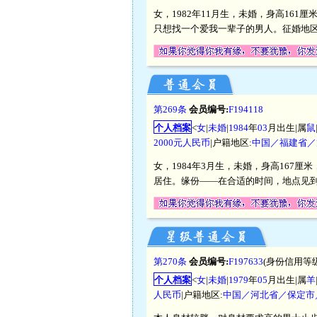
女，1982年11月生，未婚，身高16
只想找一个爱我一辈子的男人。征婚地
第269条
会员编号:
F194118
个人档案
<
女
|
未婚
|
1984
年
03
月出生|属
鼠
2000元人民币
|户籍地区:
中国／福建省／
女，1984年3月生，未婚，身高167厘
居住。缘份——在合适的时间，地点见
第270条
会员编号:
F197633
(身份信用等级
个人档案
<
女
|
未婚
|
1979
年
05
月出生|属
羊
人民币
|户籍地区:
中国／河北省／保定市