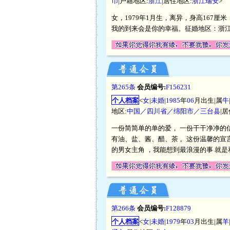
币
|户籍地区:
浙江
|居住地区:
浙江瑞安
>
女，1979年1月生，离异，身高167厘
我的到来会是你的幸福。征婚地区：浙
第265条
会员编号:
F156231
个人档案
<
女
|
未婚
|
1985
年
06
月出生|属
牛
地区:
中国／四川省／绵阳市／三台县
|
一份简简单的单的爱， 一份干干净净的信
有油、盐、酱、醋、茶 。这份温馨的宣
的男女主角 ，我能想到最浪漫的事 就是
第266条
会员编号:
F128879
个人档案
<
女
|
未婚
|
1979
年
03
月出生|属
羊