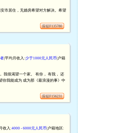
浙江瑞安市居住，无婚房希望对方解决。希望
应征F135780
者
|平均月收入:
少于1000元人民币
|户籍
 我很渴望一个家。 有你， 有我， 还
望你我能成为 成为那《最浪漫的事》中
应征F156231
月收入:
4000 - 6000元人民币
|户籍地区: