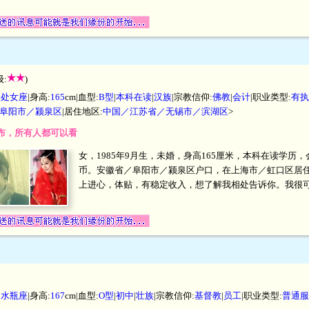
:
)
|
处女座
|身高:
165
cm|血型:
B型
|
本科在读
|
汉族
|宗教信仰:
佛教
|
会计
|职业类型:
有执
阜阳市／颍泉区
|居住地区:
中国／江苏省／无锡市／滨湖区
>
开发布，所有人都可以看
女，1985年9月生，未婚，身高165厘米，本科在读学历，会计
币。安徽省／阜阳市／颍泉区户口，在上海市／虹口区居
上进心，体贴，有稳定收入，想了解我相处告诉你。我很
|
水瓶座
|身高:
167
cm|血型:
O型
|
初中
|
壮族
|宗教信仰:
基督教
|
员工
|职业类型:
普通服