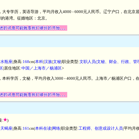
米，大专学历，英语导游，平均月收入4000 - 6000元人民币。辽宁户口，在
馨的港湾。征婚地区：北京。
|
水瓶座
|身高:
168
cm|
本科
|
汉族
|
文秘
|职业类型:
文职人员(文秘、财会、行政、管
区
|居住地区:
中国／上海市／杨浦区
>
厘米，本科学历，文秘，平均月收入3000 - 4000元人民币。上海市／杨浦区
:
)
|
天蝎座
|身高:
161
cm|
本科在读
|
网络
|职业类型:
工程师、创意或设计人员
|平均月收