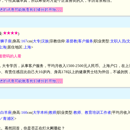
步，个性真诚率真，所以希望对方是个正直善良的人，学历背景相当。
:
)
|
狮子座
|身高:
167
cm|
大专
|
汉族
|宗教信仰:
基督教
|
客户服务
|职业类型:
文职人员(
上海
|居住地区:
上海
>
知道密码的人看
厘米，大专学历，从事客户服务，平均月收入1500-2500元人民币。上海户口，
、有责任感且比自己大10岁内、身高178以上的健康男士结为伴侣，不诚勿扰
|
白羊座
|身高:
160
cm|
大学本科
|
教师
|职业类型:
教师、教育培训工作者
|平均月收入
／青浦区
>
处。蓦然回首，你是否正在灯火阑珊处？