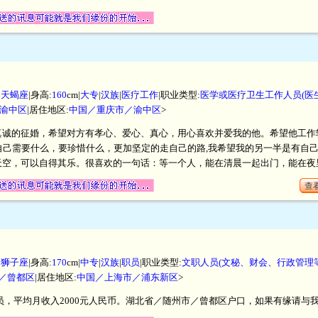
|
天蝎座
|身高:
160
cm|
大专
|
汉族
|
医疗工作
|职业类型:
医学或医疗卫生工作人员(医
渝中区
|居住地区:
中国／重庆市／渝中区
>
的征婚，希望对方有孝心、爱心、真心，用心喜欢并爱我的他。希望他工作较稳定，
自己需要什么，要珍惜什么，更加坚定的走自己的路,我希望我的另一半是有自
天空，可以自得其乐。很喜欢的一句话：等一个人，能在清晨一起出门，能在夜
查看
|
狮子座
|身高:
170
cm|
中专
|
汉族
|
职员
|职业类型:
文职人员(文秘、财会、行政管理
／曾都区
|居住地区:
中国／上海市／浦东新区
>
职员，平均月收入2000元人民币。湖北省／随州市／曾都区户口，如果有缘请与