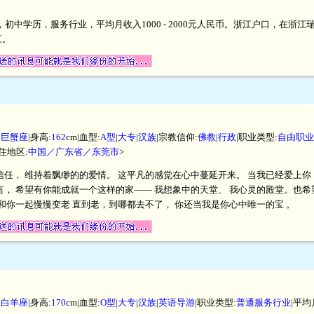
米，初中学历，服务行业，平均月收入1000 - 2000元人民币。浙江户口，在
江。
|
巨蟹座
|身高:
162
cm|血型:
A型
|
大专
|
汉族
|宗教信仰:
佛教
|
行政
|职业类型:
自由职业
居住地区:
中国／广东省／东莞市
>
任， 维持着飘缈的的爱情。 这平凡的感觉在心中蔓延开来。 当我已经爱上你，
言， 希望有你能成就一个这样的家—— 我想象中的天堂、 我心灵的殿堂。也希
和你一起慢慢变老 直到老，到哪都去不了， 你还当我是你心中唯一的宝 。
|
白羊座
|身高:
170
cm|血型:
O型
|
大专
|
汉族
|
英语导游
|职业类型:
普通服务行业
|平均