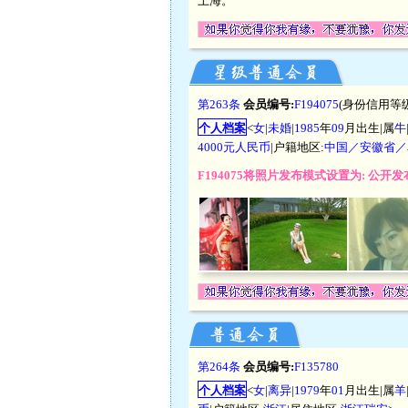
上海。
第263条
会员编号:
F194075
(身份信用等级
个人档案
<
女
|
未婚
|
1985
年
09
月出生|属
牛
4000元人民币
|户籍地区:
中国／安徽省／
F194075将照片发布模式设置为: 公
第264条
会员编号:
F135780
个人档案
<
女
|
离异
|
1979
年
01
月出生|属
羊