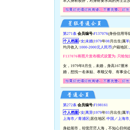
本人身材较胖，对身材要求高的男士止
第271条
会员编号:
F137076
(身份信用等级
个人档案
<
女
|
未婚
|
1979
年
08
月出生|属
羊
均月收入:
1000-2000元人民币
|户籍地区:
F137076将照片发布模式设置为: 只给
女，1979年8月生，未婚，身高167
婚，想找一名体贴、孝顺父母、有事业心
第272条
会员编号:
F198161
个人档案
<
女
|
离异
|
1979
年
03
月出生|属
羊
上海市／青浦区
|居住地区:
中国／上海市
身处闹市，却觉茫茫人海，不知心归何