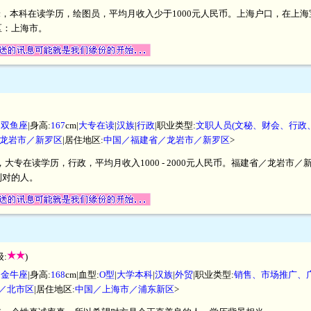
1厘米，本科在读学历，绘图员，平均月收入少于1000元人民币。上海户口，在
区：上海市。
|
双鱼座
|身高:
167
cm|
大专在读
|
汉族
|
行政
|职业类型:
文职人员(文秘、财会、行政
龙岩市／新罗区
|居住地区:
中国／福建省／龙岩市／新罗区
>
米，大专在读学历，行政，平均月收入1000 - 2000元人民币。福建省／龙岩
到对的人。
:
)
|
金牛座
|身高:
168
cm|血型:
O型
|
大学本科
|
汉族
|
外贸
|职业类型:
销售、市场推广、
／北市区
|居住地区:
中国／上海市／浦东新区
>