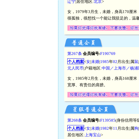
辽宁
|居住地区:
北京
>
女，1979年3月生，未婚，身高170厘
很孤独，很想找一个能让我驻足的，温
第267条
会员编号:
F190769
个人档案
<
女
|
未婚
|
1985
年
02
月出生|属
鼠
元人民币
|户籍地区:
中国／上海市／杨浦
女，1985年2月生，未婚，身高168
宽厚、有责任的肩膀。
第268条
会员编号:
F139585
(身份信用等级
个人档案
<
女
|
未婚
|
1982
年
11
月出生|属
狗
居住地区:
上海宝山
>