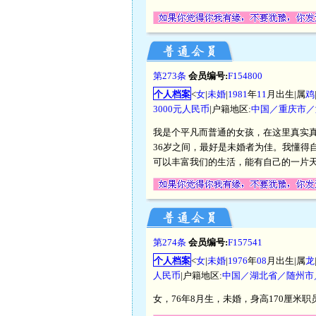
第273条
会员编号:
F154800
个人档案
<
女
|
未婚
|
1981
年
11
月出生|属
鸡
3000元人民币
|户籍地区:
中国／重庆市／
我是个平凡而普通的女孩，在这里真实真诚
36岁之间，最好是未婚者为佳。我懂得
可以丰富我们的生活，能有自己的一片
第274条
会员编号:
F157541
个人档案
<
女
|
未婚
|
1976
年
08
月出生|属
龙
人民币
|户籍地区:
中国／湖北省／随州市
女，76年8月生，未婚，身高170厘米