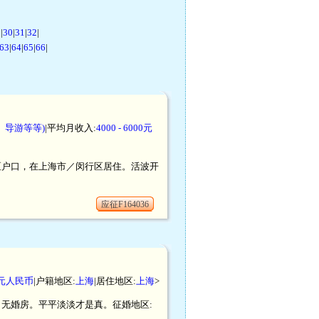
9
|
30
|
31
|
32
|
63
|
64
|
65
|
66
|
、导游等等)
|平均月收入:
4000 - 6000元
浔阳区户口，在上海市／闵行区居住。活波开
应征F164036
00元人民币
|户籍地区:
上海
|居住地区:
上海
>
住，无婚房。平平淡淡才是真。征婚地区: