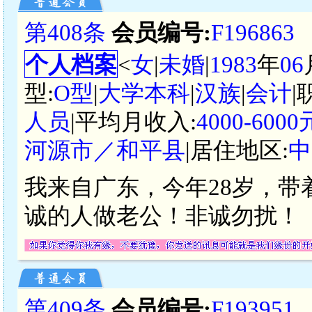
第408条
会员编号:
F196863
个人档案
<
女
|
未婚
|
1983
年
06
型:
O型
|
大学本科
|
汉族
|
会计
|
人员
|平均月收入:
4000-60
河源市／和平县
|居住地区:
中
我来自广东，今年28岁，
诚的人做老公！非诚勿扰！
第409条
会员编号:
F193951