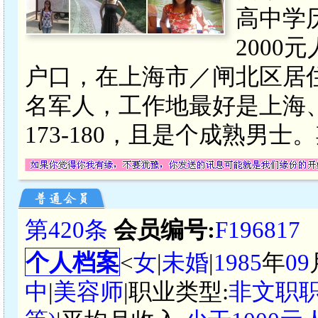
高中学历
200
户口，在上海市／闸北区居
名军人，工作地最好是上海、
173-180，且是个成熟男
第420条
会员编号:
F196817
个人档案
<
女
|
未婚
|
1985
年
09
中
|
美容师
|职业类型:
非文职