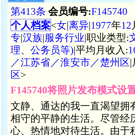
第413条
会员编号:
F145740
个人档案
<
女
|
离异
|
1977
年
12
专
|
汉族
|
服务行业
|职业类型:
理、公务员等)
|平均月收入:
1
／江苏省／淮安市／楚州区
区
>
F145740将照片发布模式设
文静、通达的我一直渴望拥
相守的平静的生活。尽管经
心、热情地对待生活。由于