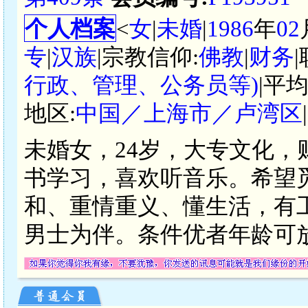
个人档案
<
女
|
未婚
|
1986
年
02
专
|
汉族
|宗教信仰:
佛教
|
财务
行政、管理、公务员等)
|平
地区:
中国／上海市／卢湾区
未婚女，24岁，大专文化
书学习，喜欢听音乐。希望
和、重情重义、懂生活，有
男士为伴。条件优者年龄可