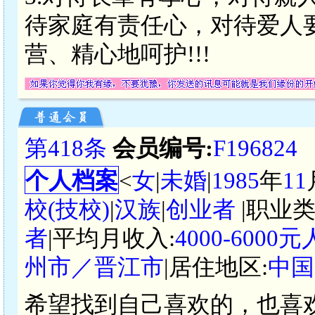
待家庭有责任心，对待爱人
营、精心地呵护!!!
第418条
会员编号:
F196824
个人档案
<
女
|
未婚
|
1985
年
11
校(技校)
|
汉族
|
创业者
|职业类
者
|平均月收入:
4000-6000
州市／晋江市
|居住地区:
中国
希望找到自己喜欢的，也喜