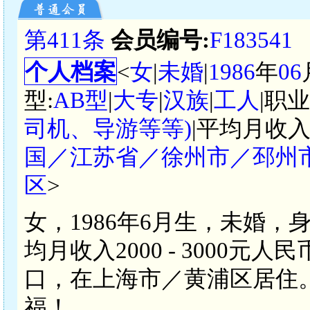
第411条
会员编号:
F183541
个人档案
<
女
|
未婚
|
1986
年
06
型:
AB型
|
大专
|
汉族
|
工人
|职
司机、导游等等)
|平均月收入
国／江苏省／徐州市／邳州
区
>
女，1986年6月生，未婚，
均月收入2000 - 3000
口，在上海市／黄浦区居住
福！