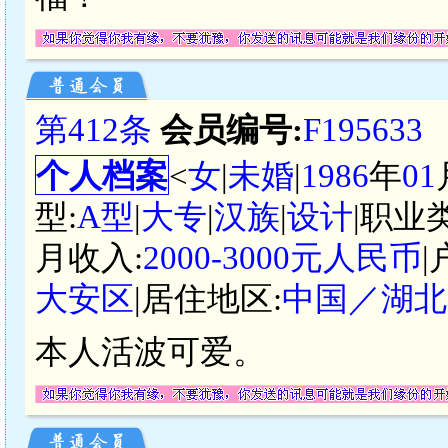
第412条
会员编号:
F195633
个人档案
<
女
|
未婚
|
1986
年
01
型:
A型
|
大专
|
汉族
|
设计
|职业
月收入:
2000-3000元人民币
|
大安区
|居住地区:
中国／湖北
本人活波可爱。