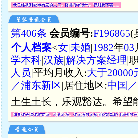
第406条
会员编号:
F196865
个人档案
<
女
|
未婚
|
1982
年
03
学本科
|
汉族
|
解决方案经理
|
人员
|平均月收入:
大于2000
／浦东新区
|居住地区:
中国／
土生土长，乐观豁达。希望