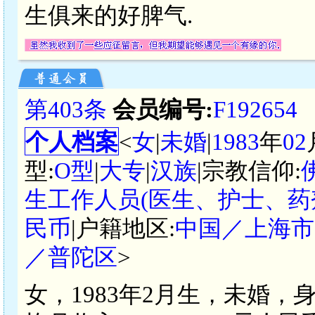
生俱来的好脾气.
第403条
会员编号:
F192654
个人档案
<
女
|
未婚
|
1983
年
02
型:
O型
|
大专
|
汉族
|宗教信仰:
生工作人员(医生、护士、药
民币
|户籍地区:
中国／上海市
／普陀区
>
女，1983年2月生，未婚，