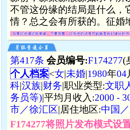
不管这份缘的结局是什么，
情？总之会有所获的。征婚
第417条
会员编号:
F174277
个人档案
<
女
|
未婚
|
1980
年
04
科
|
汉族
|
财务
|职业类型:
文职
务员等)
|平均月收入:
2000 -
市／徐汇区
|居住地区:
中国／
F174277将照片发布模式