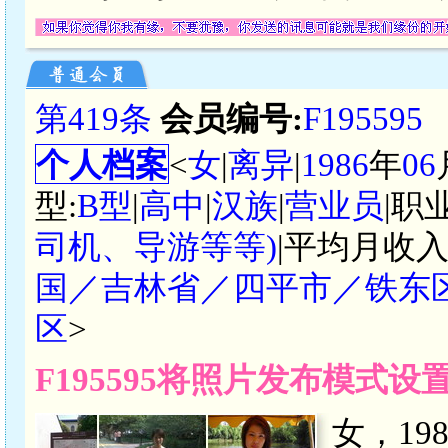
第419条
会员编号:
F195595
个人档案
<
女
|
离异
|
1986
年
06
型:
B型
|
高中
|
汉族
|
营业员
|职
司机、导游等等)
|平均月收入
国／吉林省／四平市／铁东
区
>
F195595将照片发布模式
女，19