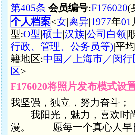
第405条
会员编号:
F176020
个人档案
<
女
|
离异
|
1977
年
01
型:
O型
|
硕士
|
汉族
|
公司白领
|
行政、管理、公务员等)
|平
籍地区:
中国／上海市／闵行
区
>
F176020将照片发布模式设
我坚强，独立，努力奋斗
我阳光，魅力，喜欢时
漫。 愿每一个真心人早