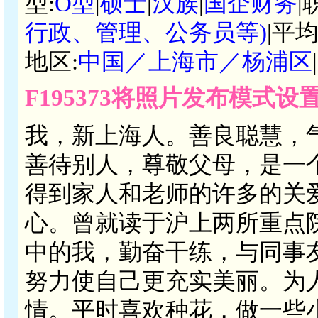
型:
O型
|
硕士
|
汉族
|
国企财务
|
行政、管理、公务员等)
|平
地区:
中国／上海市／杨浦区
F195373将照片发布模式设
我，新上海人。善良聪慧，
善待别人，尊敬父母，是一
得到家人和老师的许多的关
心。曾就读于沪上两所重点
中的我，勤奋干练，与同事
努力使自己更充实美丽。为
情。平时喜欢种花，做一些