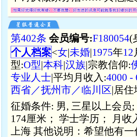
第402条
会员编号:
F180054
个人档案
<
女
|
未婚
|
1975
年
12
型:
O型
|
本科
|
汉族
|宗教信仰:
专业人士
|平均月收入:
4000 
西省／抚州市／临川区
|居住
征婚条件: 男, 三星以上会员; 
174厘米； 学士学历； 月收入
上海 其他说明：希望他有一