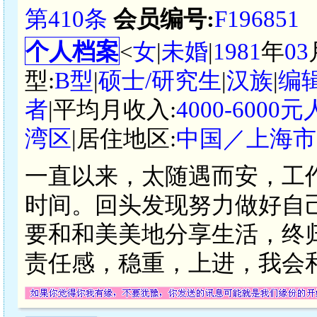
第410条
会员编号:
F196851
个人档案
<
女
|
未婚
|
1981
年
03
型:
B型
|
硕士/研究生
|
汉族
|
编
者
|平均月收入:
4000-6000
湾区
|居住地区:
中国／上海市
一直以来，太随遇而安，工
时间。回头发现努力做好自
要和和美美地分享生活，终
责任感，稳重，上进，我会