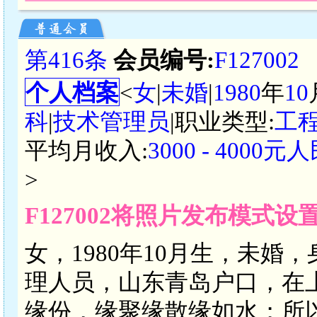
第416条
会员编号:
F127002
个人档案
<
女
|
未婚
|
1980
年
10
科
|
技术管理员
|职业类型:
工
平均月收入:
3000 - 4000元
>
F127002将照片发布模式设
女，1980年10月生，未婚
理人员，山东青岛户口，在
缘份，缘聚缘散缘如水；所