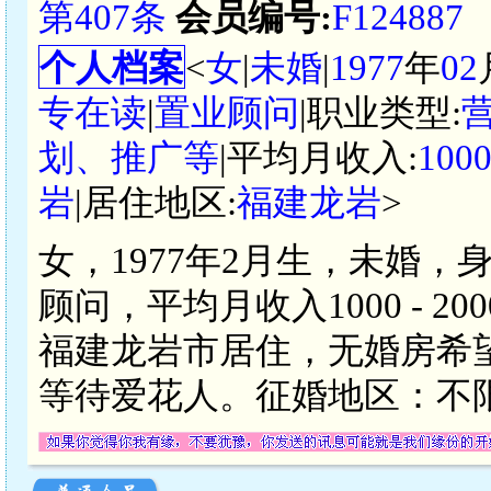
第407条
会员编号:
F124887
个人档案
<
女
|
未婚
|
1977
年
02
专在读
|
置业顾问
|职业类型:
划、推广等
|平均月收入:
100
岩
|居住地区:
福建龙岩
>
女，1977年2月生，未婚，
顾问，平均月收入1000 - 
福建龙岩市居住，无婚房希
等待爱花人。征婚地区：不