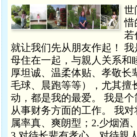
世
惜
若
就让我们先从朋友作起！ 我
母住在一起，与親人关系和
厚坦诚、温柔体贴、孝敬长
毛球、晨跑等等），尤其擅
动，都是我的最爱。 我是
从事财务方面的工作。 我对
属率真、爽朗型；2.少烟酒
3.对待长辈有孝心，对待親