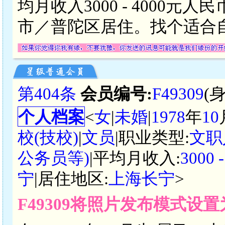
均月收入3000 - 4000
市／普陀区居住。找个适合
第404条
会员编号:
F49309
(
个人档案
<
女
|
未婚
|
1978
年
10
校(技校)
|
文员
|职业类型:
文职
公务员等)
|平均月收入:
3000
宁
|居住地区:
上海长宁
>
F49309将照片发布模式设