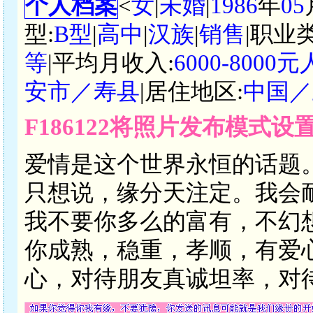
个人档案
<
女
|
未婚
|
1986
年
05
型:
B型
|
高中
|
汉族
|
销售
|职业
等
|平均月收入:
6000-8000
安市／寿县
|居住地区:
中国／
F186122将照片发布模式
爱情是这个世界永恒的话题
只想说，缘分天注定。我会
我不要你多么的富有，不幻
你成熟，稳重，孝顺，有爱
心，对待朋友真诚坦率，对