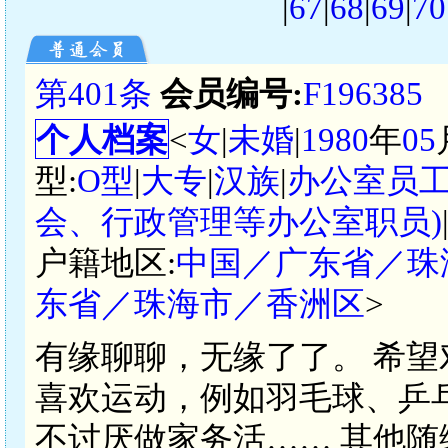
|
67
|
68
|
69
|
70
第401条
会员编号:
F196385
个人档案
<
女
|
未婚
|
1980
年
05
型:
O型
|
大专
|
汉族
|
办公室员
会、行政管理等办公室职员)
户籍地区:
中国／广东省／珠
东省／珠海市／香洲区
>
有缘聊聊，无缘了了。 希
喜欢运动，例如羽毛球、乒
不讨厌做家务活…… 其他随