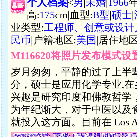
个人档案
<
男
|
未婚
|
1966
高:
175
cm|血型:
B型
|
硕士
|
业类型:
工程师、创意或设计
民币
|户籍地区:
美国
|居住地区
M116620将照片发布模式
岁月匆匆，平静的过了上半
分，硕士是应用化学专业,
兴趣是研究印度和佛教哲学
为年纪渐大，对于中医以及
就投入这方面。目前在 Los Ange