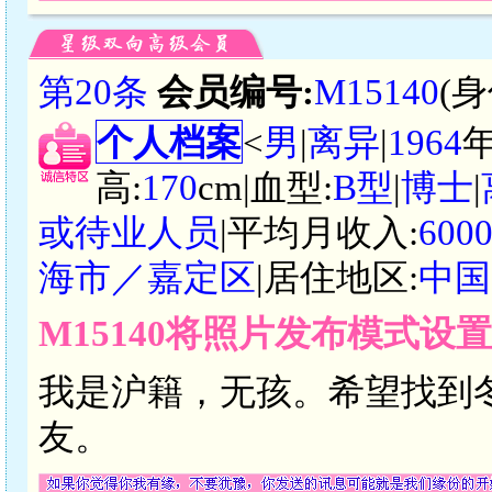
第20条
会员编号:
M15140
(
个人档案
<
男
|
离异
|
1964
高:
170
cm|血型:
B型
|
博士
|
或待业人员
|平均月收入:
600
海市／嘉定区
|居住地区:
中国
M15140将照片发布模式设
我是沪籍，无孩。希望找到
友。