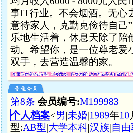
均月收入6000 - 8000
事IT行业。不会烟酒。无心
意待家人，克勤克俭待自己
乐地生活着，休息天除了陪
动。希望你，是一位尊老爱
双手，去营造温馨的家。
第8条
会员编号:
M199983
个人档案
<
男
|
未婚
|
1989
年
10
型:
AB型
|
大学本科
|
汉族
|
自由