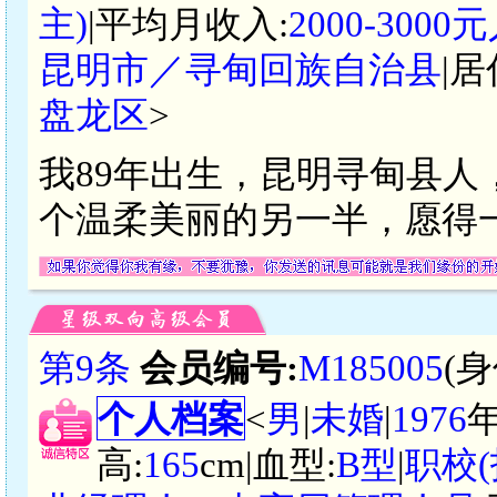
主)
|平均月收入:
2000-300
昆明市／寻甸回族自治县
|居
盘龙区
>
我89年出生，昆明寻甸县
个温柔美丽的另一半，愿得
第9条
会员编号:
M185005
(
个人档案
<
男
|
未婚
|
1976
高:
165
cm|血型:
B型
|
职校(