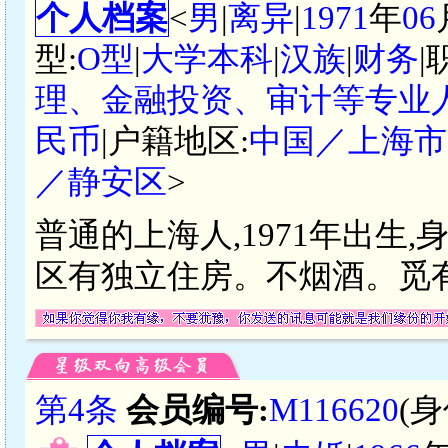
个人档案
<
男
|
离异
|
1971
年
06
型:
O型
|
大学本科
|
汉族
|
财务
|
理、金融投资、审计等专业
民币
|户籍地区:
中国／上海市
／静安区
>
普通的上海人,1971年出生,身
区有独立住房。不烟酒。觅
第4条
会员编号:
M116620
(