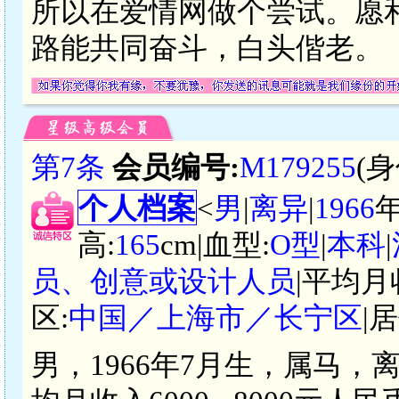
所以在爱情网做个尝试。愿
路能共同奋斗，白头偕老。
第7条
会员编号:
M179255
(
个人档案
<
男
|
离异
|
1966
高:
165
cm|血型:
O型
|
本科
|
员、创意或设计人员
|平均月
区:
中国／上海市／长宁区
|
男，1966年7月生，属马，