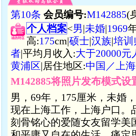
第10条
会员编号:
M142885
(
个人档案
<
男
|
未婚
|
1969
高:
175
cm|
硕士
|
汉族
|
培训
者
|平均月收入:
大于20000
黄浦区
|居住地区:
中国／上海
M142885将照片发布模式
男，69年，175厘米，未
现在上海工作，上海户口。
刻骨铭心的爱随女友留学美
和平庸又自在的生活，痛定