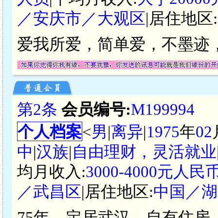
／安庆市／大观区
|居住地区:
爱我所爱，简单爱，不墨迹
第2条
会员编号:
M199994
个人档案
<
男
|
离异
|
1975
年
02
中
|
汉族
|
自由理财，灵活就业
均月收入:
3000-4000元人民
／武昌区
|居住地区:
中国／湖
75年，定居武汉，自有住