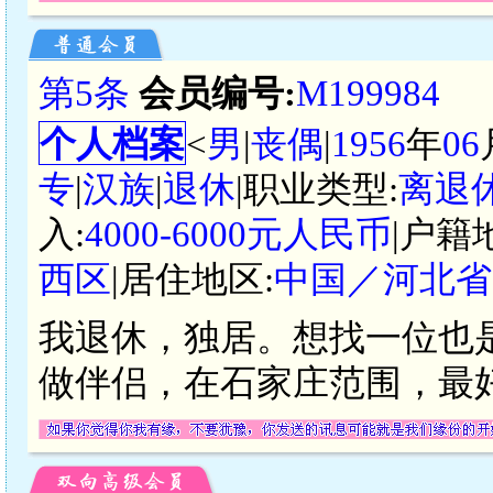
第5条
会员编号:
M199984
个人档案
<
男
|
丧偶
|
1956
年
06
专
|
汉族
|
退休
|职业类型:
离退
入:
4000-6000元人民币
|户籍
西区
|居住地区:
中国／河北省
我退休，独居。想找一位也
做伴侣，在石家庄范围，最