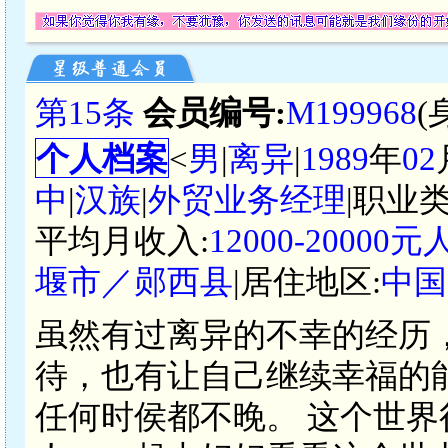
第15条
会员编号:
M199968
(
个人档案
<
男
|
离异
|
1989
年
02
中
|
汉族
|
外贸业务经理
|职业类
平均月收入:
12000-20000
堰市／郧西县
|居住地区:
中国
虽然有过离异的不幸的经历
待，也有让自己继续幸福的
任何时侯都不晚。 这个世