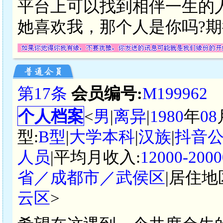
平台上可以找到相伴一生的
她喜欢我，那个人是你吗?
第17条
会员编号:
M199962
个人档案
<
男
|
离异
|
1980
年
08
型:
B型
|
大学本科
|
汉族
|
抖音
人员
|平均月收入:
12000-2
省／成都市／武侯区
|居住地
云区
>