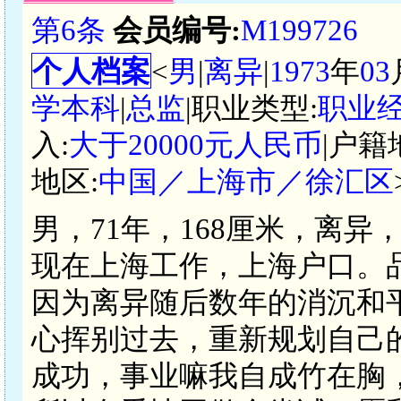
第6条
会员编号:
M199726
个人档案
<
男
|
离异
|
1973
年
03
学本科
|
总监
|职业类型:
职业
入:
大于20000元人民币
|户籍
地区:
中国／上海市／徐汇区
男，71年，168厘米，离
现在上海工作，上海户口。
因为离异随后数年的消沉和
心挥别过去，重新规划自己
成功，事业嘛我自成竹在胸