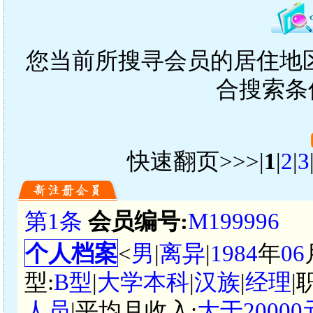
您当前所搜寻会员的居住地区
合搜索条
快速翻页>>>|
1
|
2
|
3
第1条
会员编号:
M199996
个人档案
<
男
|
离异
|
1984
年
06
型:
B型
|
大学本科
|
汉族
|
经理
|
人员
|平均月收入:
大于2000