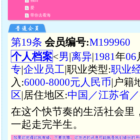
独白
爱
带你去看海
第19条
会员编号:
M199960
个人档案
<
男
|
离异
|
1981
年
06
专
|
企业员工
|职业类型:
职业
入:
6000-8000元人民币
|户籍
区
|居住地区:
中国／江苏省／
在这个快节奏的生活社会里
一起走完半生。