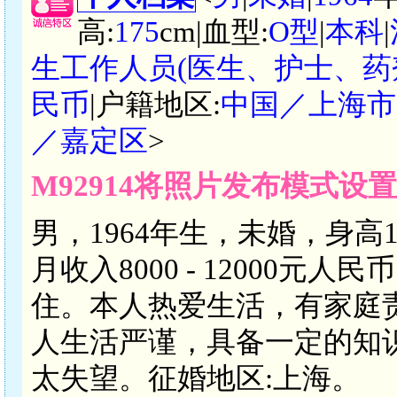
高:
175
cm|血型:
O型
|
本科
|
生工作人员(医生、护士、药
民币
|户籍地区:
中国／上海市
／嘉定区
>
M92914将照片发布模式设
男，1964年生，未婚，身高
月收入8000 - 12000
住。本人热爱生活，有家庭
人生活严谨，具备一定的知
太失望。征婚地区:上海。