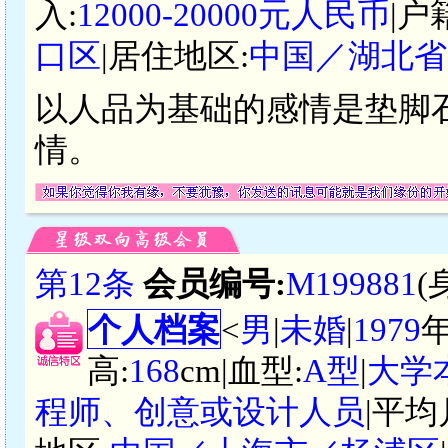
入:
12000-20000元人民币
|户
口区
|居住地区:
中国／湖北省
以人品为基础的感情是垫脚
情。
第12条
会员编号:
M199881
(
个人档案
<
男
|
未婚
|
1979
高:
168
cm|血型:
A型
|
大学
程师、创意或设计人员
|平均