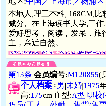
地区:
中国／上海市／杨浦区
本地人,理工本科, 168CM
减分。在上海读书大学,工作
爱好思考，阅读，发呆，旅
主，亲近自然。
第13条
会员编号:
M120855
(
个人档案
<
男
|
未婚
|
1975
高:
175
cm|血型:
A型
|
职校(
职员(工人、外勤、售货/售