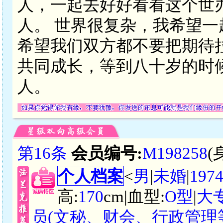
人，一起去好好看看这个世
人。 世界很复杂，我希望一
希望我们双方都不要把期待
共同成长，等到八十岁的时
人。
第16条
会员编号:
M198258
(
个人档案
<
男
|
未婚
|
197
高:
170
cm|血型:
O型
|
大
员(文秘、财会、行政管理