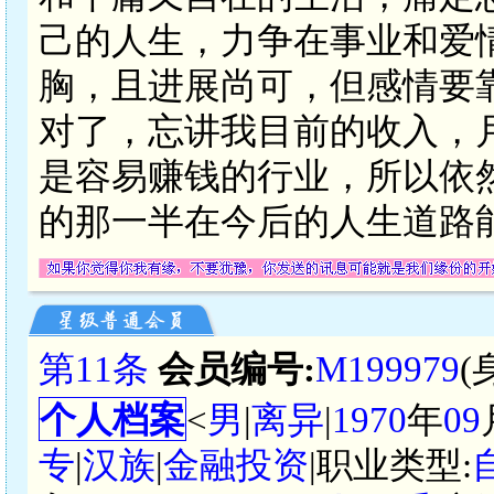
己的人生，力争在事业和爱
胸，且进展尚可，但感情要
对了，忘讲我目前的收入，
是容易赚钱的行业，所以依
的那一半在今后的人生道路
第11条
会员编号:
M199979
(
个人档案
<
男
|
离异
|
1970
年
09
专
|
汉族
|
金融投资
|职业类型: