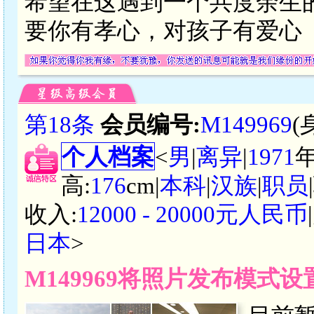
希望在这遇到一个共度余生
要你有孝心，对孩子有爱心
第18条
会员编号:
M149969
(
个人档案
<
男
|
离异
|
1971
高:
176
cm|
本科
|
汉族
|
职员
收入:
12000 - 20000元人民币
日本
>
M149969将照片发布模式