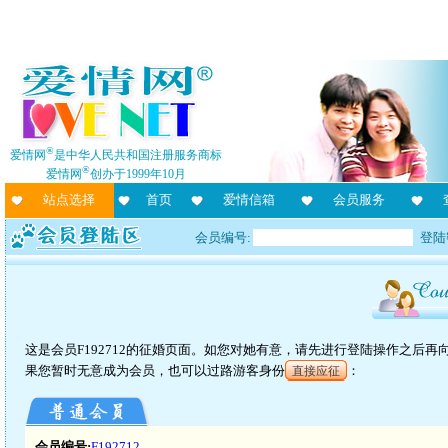
®
爱情网
是中华人民共和国注册服务商标
®
爱情网
创办于1999年10月
站点选择
首页
爱情信箱
会员服务
会员编号:
登陆
这是会员F192712的征婚页面。如您对她有意，请先进行登陆操作之后
果您暂时无意成为会员，也可以过路游客身份
：
直接应征
会员编号:
F192712