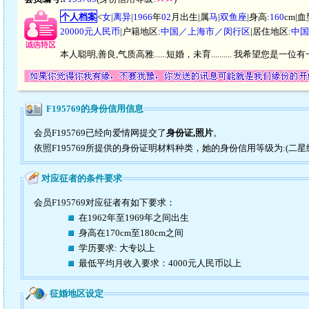
个人档案
<
女
|
离异
|
1966
年
02
月出生|属
马
|
双鱼座
|身高:
160
cm|血
20000元人民币
|户籍地区:
中国／上海市／闵行区
|居住地区:
中国
本人聪明,善良,气质高雅......短婚，未育.......... 
F195769的身份信用信息
会员F195769已经向爱情网提交了
身份证,照片
。
依照F195769所提供的身份证明材料种类，她的身份信用等级为:(二星
对应征者的条件要求
会员F195769对应征者有如下要求：
在1962年至1969年之间出生
身高在170cm至180cm之间
学历要求: 大专以上
最低平均月收入要求：4000元人民币以上
征婚地区设定