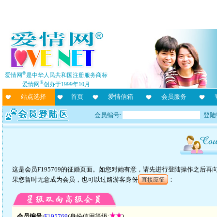
®
爱情网
是中华人民共和国注册服务商标
®
爱情网
创办于1999年10月
站点选择
首页
爱情信箱
会员服务
会员编号:
登陆
这是会员F195769的征婚页面。如您对她有意，请先进行登陆操作之后
果您暂时无意成为会员，也可以过路游客身份
：
直接应征
会员编号:
F195769
(身份信用等级:
)