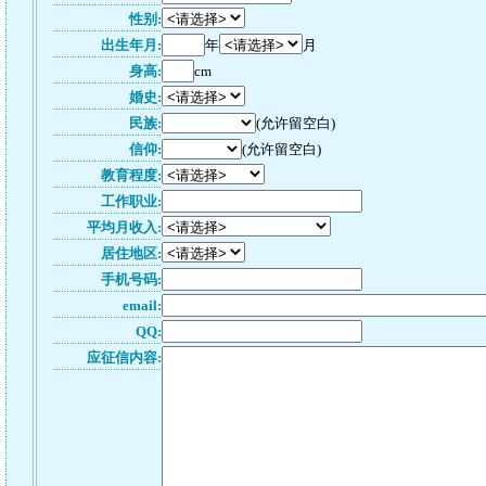
性别:
出生年月:
年
月
身高:
cm
婚史:
民族:
(允许留空白)
信仰:
(允许留空白)
教育程度:
工作职业:
平均月收入:
居住地区:
手机号码:
email:
QQ:
应征信内容: