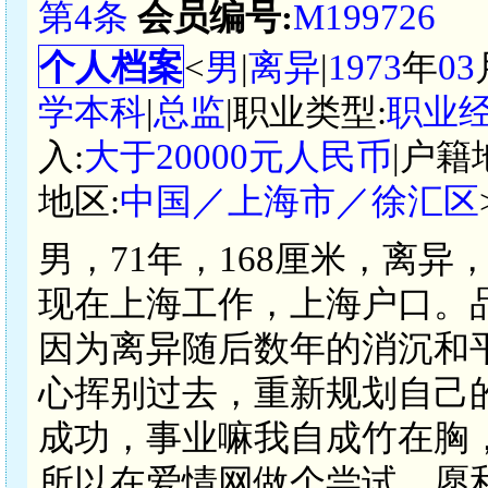
第4条
会员编号:
M199726
个人档案
<
男
|
离异
|
1973
年
03
学本科
|
总监
|职业类型:
职业
入:
大于20000元人民币
|户籍
地区:
中国／上海市／徐汇区
男，71年，168厘米，离
现在上海工作，上海户口。
因为离异随后数年的消沉和
心挥别过去，重新规划自己
成功，事业嘛我自成竹在胸
所以在爱情网做个尝试。愿