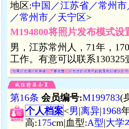
地区:
中国／江苏省／常州市
／常州市／天宁区
>
M194800将照片发布模式
男，江苏常州人，71年，17
工作。有意可以联系130325壹壹
第16条
会员编号:
M199783
(
个人档案
<
男
|
离异
|
1968
高:
175
cm|血型:
A型
|
大学