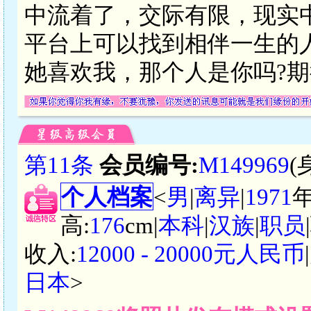
中流着了，交际有限，现实
平台上可以找到相伴一生的
她喜欢我，那个人是你吗?
第11条
会员编号:
M149969
(
个人档案
<
男
|
离异
|
1971
高:
176
cm|
本科
|
汉族
|
职员
收入:
12000 - 20000元人民币
日本
>