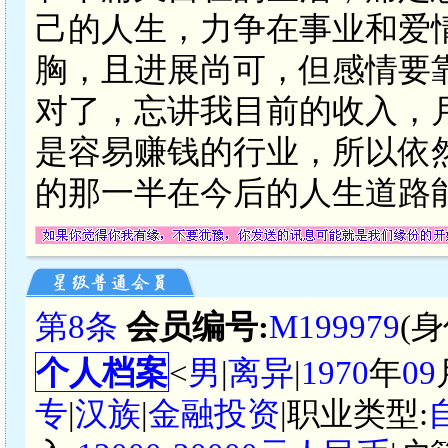
己的人生，力争在事业和爱
胸，且进展尚可，但感情要
对了，忘讲我目前的收入，
是容易赚钱的行业，所以依
的那一半在今后的人生道路
第8条
会员编号:
M199979
(
个人档案
<
男
|
离异
|
1970
年
09
专
|
汉族
|
金融投资
|职业类型: