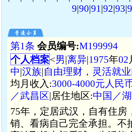
9
|
90
|
91
|
92
|
93
|
第1条
会员编号:
M199994
个人档案
<
男
|
离异
|
1975
年
02
中
|
汉族
|
自由理财，灵活就业
均月收入:
3000-4000元人民
／武昌区
|居住地区:
中国／湖
75年，定居武汉，自有住
销、看病自己完全承担。不