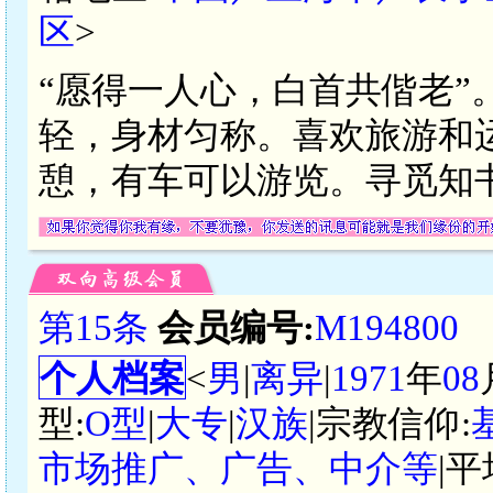
区
>
“愿得一人心，白首共偕老”
轻，身材匀称。喜欢旅游和
憩，有车可以游览。寻觅知
第15条
会员编号:
M194800
个人档案
<
男
|
离异
|
1971
年
08
型:
O型
|
大专
|
汉族
|宗教信仰:
市场推广、广告、中介等
|