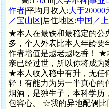
高:
170
cm|
大学本科
|
事业
作者
|平均月收入:
大于2000
／宝山区
|居住地区:
中国／上
★本人在最铁和最稳定的公
多，个人外表比本人年龄要
作者增值是越老越吃香！ 
亲已经过世，所以你将成为
★本人收入稳中有升，无任
轻！有能力为另一半真心的
烟酒，是独生子，本科学历
包容心。 ☆我的异地配偶比