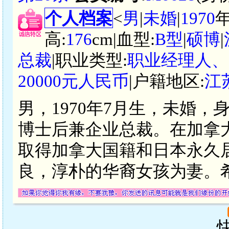
个人档案
<
男
|
未婚
|
1970
高:
176
cm|血型:
B型
|
硕博
|
总裁
|职业类型:
职业经理人、
20000元人民币
|户籍地区:
江
男，1970年7月生，未婚，
博士后兼企业总裁。在加拿
取得加拿大国籍和日本永久
良，淳朴的华裔女孩为妻。