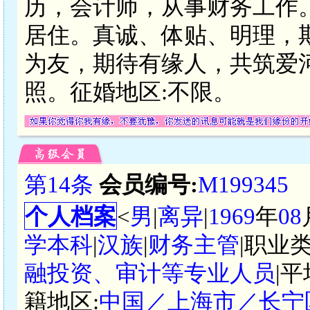
历，会计师，从事财务工作
居住。真诚、体贴、明理，
为友，期待有缘人，共筑爱
照。征婚地区:不限。
第14条
会员编号:
M199345
个人档案
<
男
|
离异
|
1969
年
08
学本科
|
汉族
|
财务主管
|职业类
融投资、审计等专业人员
|
籍地区:
中国／上海市／长宁