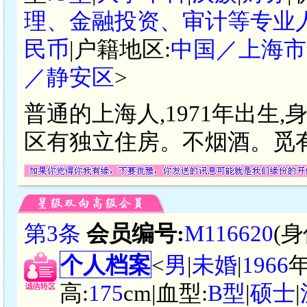
理、金融投资、审计等专业
民币
|户籍地区:
中国／上海市
／静安区
>
普通的上海人,1971年出生,身
区有独立住房。不烟酒。觅
第3条
会员编号:
M116620
(
个人档案
<
男
|
未婚
|
1966
高:
175
cm|血型:
B型
|
硕士
|