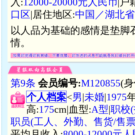
入:
12000-20000元人民币
|户
口区
|居住地区:
中国／湖北省
以人品为基础的感情是垫脚
情。
第9条
会员编号:
M120855
(
个人档案
<
男
|
未婚
|
1975
高:
175
cm|血型:
A型
|
职校(
职员(工人、外勤、售货/售
平均月收入:
8000-12000元