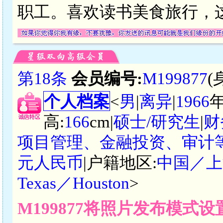
职工。喜欢读书美食旅行，
第18条
会员编号:
M199877
(
个人档案
<
男
|
离异
|
1966
高:
166
cm|
硕士/研究生
|
财
项目管理、金融投资、审计
元人民币
|户籍地区:
中国／上
Texas／Houston
>
M199877将照片发布模式