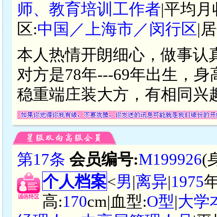
师、教育培训工作者
|平均月
区:
中国／上海市／闵行区
|
本人热情开朗细心，做事认
对方是78年---69年出生，身
稳重端庄装大方，有相同兴
第17条
会员编号:
M199926
(
个人档案
<
男
|
离异
|
1975
高:
170
cm|血型:
O型
|
大学