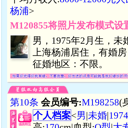
杨浦
>
M120855将照片发布模式
男，1975年2月生，
上海杨浦居住，有婚房
征婚地区：不限。
第10条
会员编号:
M198258
(
个人档案
<
男
|
未婚
|
197
高:
170
cm|血型:
O型
|
大