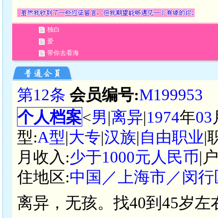
独白
爱
带你去看海
第12条
会员编号:
M199953
个人档案
<
男
|
离异
|
1974
年
03
型:
A型
|
大专
|
汉族
|
自由职业
|
月收入:
少于1000元人民币
|
住地区:
中国／上海市／闵行
离异，无孩。找40到45岁