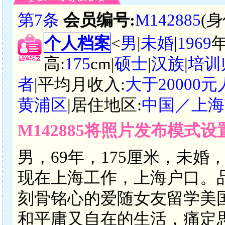
第7条
会员编号:
M142885
(
个人档案
<
男
|
未婚
|
1969
高:
175
cm|
硕士
|
汉族
|
培训
者
|平均月收入:
大于20000
黄浦区
|居住地区:
中国／上海
M142885将照片发布模式
男，69年，175厘米，未
现在上海工作，上海户口。
刻骨铭心的爱随女友留学美
和平庸又自在的生活，痛定