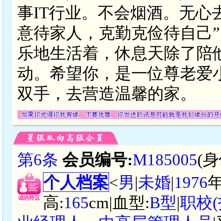
事IT行业。不会烟酒。无心
意待家人，克勤克俭待自己
乐地生活着，休息天除了陪
动。希望你，是一位尊老爱
双手，去营造温馨的家。
第6条
会员编号:
M185005
(
个人档案
<
男
|
未婚
|
1976
高:
165
cm|血型:
B型
|
职校(