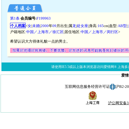
第1条
会员编号:
F199963
个人档案
<
女
|
未婚
|
2000
年
09
月出生|属
龙
|
处女座
|身高:
165
cm|血型:
AB型
|
户籍地区:
中国／上海市／徐汇区
|居住地区:
中国／上海市／闵行区
>
希望认识大方得体礼貌一点的男士。
请使用IE5.5或以上版本浏览器访问爱情网® 上海多亦网络科技有限公
爱情
互联网信息服务经营许可证
沪B2-
沪公网安备310