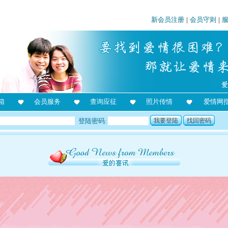
新会员注册
|
会员守则
|
箱
会员服务
查询应征
照片传情
爱情网
登陆密码:
我要登陆
找回密码