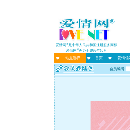
®
爱情网
是中华人民共和国注册服务商标
®
爱情网
创办于1999年10月
站点选择
首页
爱情信
会员编号: