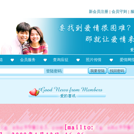
新会员注册
|
会员守则
|
箱
会员服务
查询应征
照片传情
爱情网
登陆密码:
我要登陆
找回密码