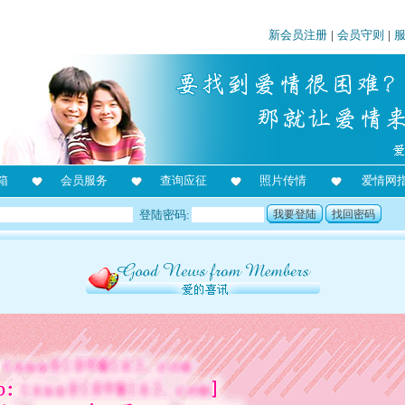
新会员注册
|
会员守则
|
箱
会员服务
查询应征
照片传情
爱情网
登陆密码:
我要登陆
找回密码