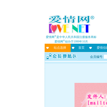
®
爱情网
是中华人民共和国注册服务商标
®
爱情网
创办于1999年10月
站点选择
首页
爱情信
会员编号: