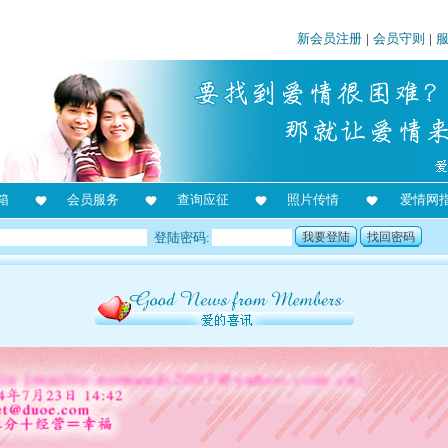
新会员注册
|
会员守则
|
箱
会员服务
查询应征
照片传情
爱情网
登陆密码:
我要登陆
找回密码