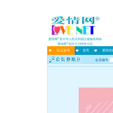
®
爱情网
是中华人民共和国注册服务商标
®
爱情网
创办于1999年10月
站点选择
首页
爱情信
会员编号: