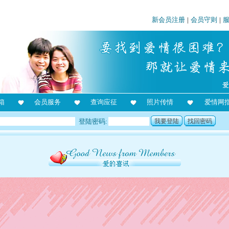
新会员注册
|
会员守则
|
箱
会员服务
查询应征
照片传情
爱情网
登陆密码:
我要登陆
找回密码