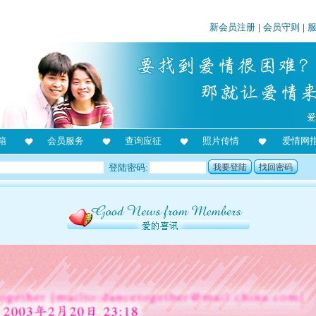
新会员注册
|
会员守则
|
箱
会员服务
查询应征
照片传情
爱情网
登陆密码:
我要登陆
找回密码