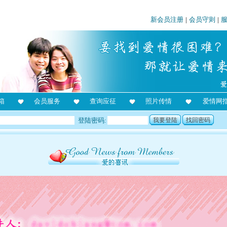
新会员注册
|
会员守则
|
箱
会员服务
查询应征
照片传情
爱情网
登陆密码:
我要登陆
找回密码