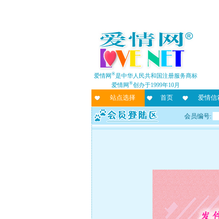
®
爱情网
是中华人民共和国注册服务商标
®
爱情网
创办于1999年10月
站点选择
首页
爱情信
会员编号: